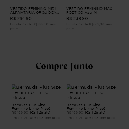
VESTIDO FEMININO MIDI
VESTIDO FEMININO MAXI
VES
1
ALFAIATARIA ORQUÍDEA
POÉTICO Azul M
TU
VESTIDO FEMININO MIDI
R$ 
R$ 264,90
R$ 239,90
ALFAIATARIA Roxo PP
Em até 3x de R$ 88,30 sem
Em até 3x de R$ 79,96 sem
Em 
juros
juros
juro
Compre Junto
Bermuda Plus Size
Bermuda Plus Size
Feminino Linho Plissê
Feminino Linho Plissê
R$
129
,
90
R$
129
,
90
R$
199
,
90
R$
199
,
90
Em até
2
x
R$
64
,
95
sem juros
Em até
2
x
R$
64
,
95
sem juros