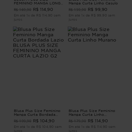
FEMININO MANGA LONGA
Manga Curta Linho Casulo
QUEENSTOWN Verde M -
R$ 169,90
R$ 159,90
R$ 114,90
R$ 99,90
44
Em até 1x de R$ 114,90 sem
Em até 1x de R$ 99,90 sem
juros
juros
Blusa Plus Size Feminino
Blusa Plus Size Feminino
Manga Curta Bordada
Manga Curta Linho
Lazio BLUSA PLUS SIZE
Murano
R$ 199,90
R$ 179,90
R$ 104,90
R$ 114,90
FEMININO MANGA CURTA
LAZIO G2
Em até 1x de R$ 104,90 sem
Em até 1x de R$ 114,90 sem
juros
juros