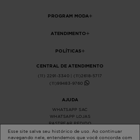
PROGRAM MODA
ATENDIMENTO
POLÍTICAS
CENTRAL DE ATENDIMENTO
(11) 2291-3340 | (11)2618-5717
(11)99483-9760
AJUDA
WHATSAPP SAC
WHATSAPP LOJAS
RASTREAR PEDIDO
SOLICITE SUA TROCA
Esse site salva seu histórico de uso. Ao continuar
PERGUNTAS FREQUENTES
navegando nele, entendemos que você concorda com