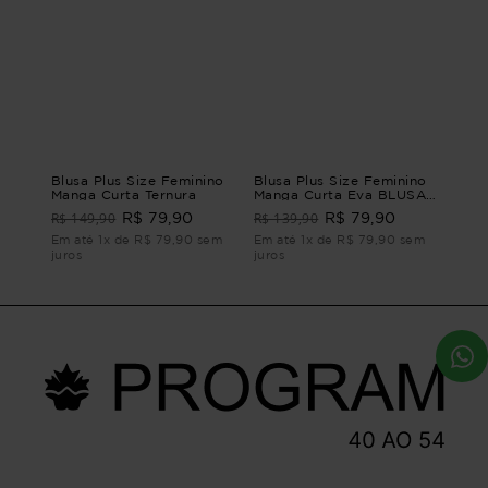
Blusa Plus Size Feminino
Blusa Plus Size Feminino
Manga Curta Ternura
Manga Curta Eva BLUSA
MANGA CURTA EVA Azul
R$ 149,90
R$ 139,90
R$ 79,90
R$ 79,90
G1 - 48
Em até 1x de R$ 79,90 sem
Em até 1x de R$ 79,90 sem
juros
juros