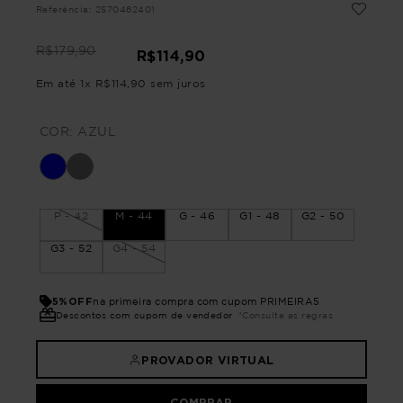
Referência
:
2570462401
R$
179
,
90
R$
114
,
90
Em até
1
x
R$
114
,
90
sem juros
COR:
AZUL
P - 42
M - 44
G - 46
G1 - 48
G2 - 50
G3 - 52
G4 - 54
5%OFF
na primeira compra com cupom PRIMEIRA5
Descontos com cupom de vendedor
*Consulte as regras
PROVADOR VIRTUAL
COMPRAR