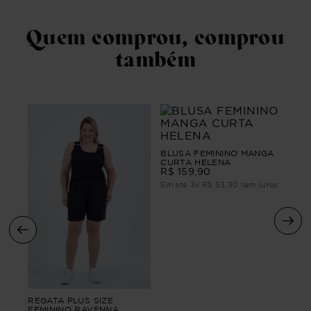
Quem comprou, comprou
também
BLUSA FEMININO MANGA
CURTA HELENA
R$
159
,
90
Em até
3
x
R$
53
,
30
sem juros
ica
Blus
REGATA PLUS SIZE
Lux
FEMININO RAVENNA