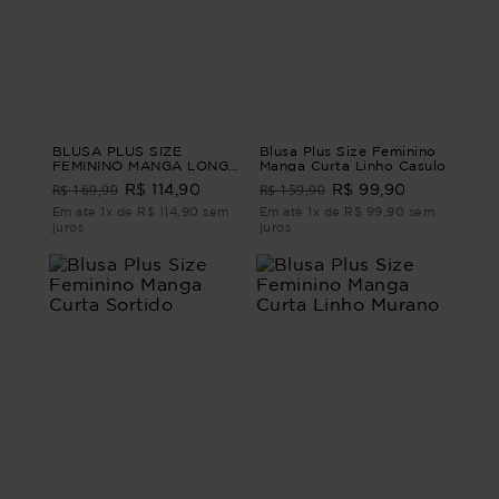
BLUSA PLUS SIZE
Blusa Plus Size Feminino
FEMININO MANGA LONGA
Manga Curta Linho Casulo
QUEENSTOWN Vinho M -
R$ 169,90
R$ 159,90
R$ 114,90
R$ 99,90
44
Em até 1x de R$ 114,90 sem
Em até 1x de R$ 99,90 sem
juros
juros