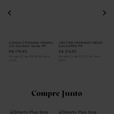
I
CAMISA FEMININO MANGA
VESTIDO FEMININO MÉDIO
BL
3/4 SALINAS Verde PP
SUSSURRO PP
CU
R$ 179,90
R$ 214,90
R$
Em até 2x de R$ 89,95 sem
Em até 2x de R$ 107,45 sem
Em 
juros
juros
juro
Compre Junto