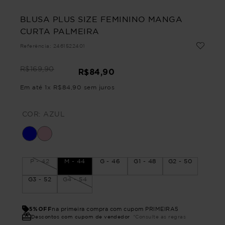
BLUSA PLUS SIZE FEMININO MANGA
CURTA PALMEIRA
Referência
:
2461522401
R$
169
,
90
R$
84
,
90
Em até
1
x
R$
84
,
90
sem juros
COR:
AZUL
P - 42
M - 44
G - 46
G1 - 48
G2 - 50
G3 - 52
G4 - 54
5%OFF
na primeira compra com cupom PRIMEIRA5
Descontos com cupom de vendedor
*Consulte as regras