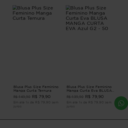
Blusa Plus Size Feminino
Blusa Plus Size Feminino
Manga Curta Ternura
Manga Curta Eva BLUSA
MANGA CURTA EVA Azul
R$ 149,90
R$ 139,90
R$ 79,90
R$ 79,90
G2 - 50
Em até 1x de R$ 79,90 sem
Em até 1x de R$ 79,90 sem
juros
juros