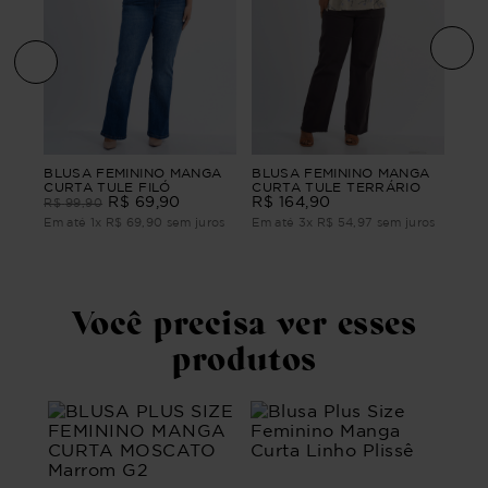
BLU
BLUSA FEMININO MANGA
BLUSA FEMININO MANGA
TA
CUR
CURTA TULE FILÓ
CURTA TULE TERRÁRIO
R$
R$
69
,
90
R$
164
,
90
R$
99
,
90
ros
Em 
Em até
1
x
R$
69
,
90
sem juros
Em até
3
x
R$
54
,
97
sem juros
Você precisa ver esses
produtos