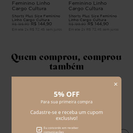
Shorts Plus Size Feminino
Shorts Plus Size Feminino
Linho Cargo Cultura
Linho Cargo Cultura
R$
144
,
90
R$
144
,
90
R$
199
,
90
R$
199
,
90
Em até
2
x
R$
72
,
45
sem juros
Em até
2
x
R$
72
,
45
sem juros
Quem comprou, comprou
também
Blusa Plus Size Israel
Manga Longa
Blusa Plus Size Feminino
R$
54
,
90
R$
209
,
90
Manga Curta Óptico
R$
129
,
90
Em até
1
x
R$
54
,
90
sem juros
R$
219
,
90
Em até
2
x
R$
64
,
95
sem juros