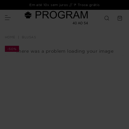
Em até 10x sem juros // 1ª Troca grátis
BLUSAS
-
50%
There was a problem loading your image