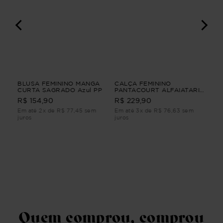
I
BLUSA FEMININO MANGA
CALÇA FEMININO
CA
CURTA SAGRADO Azul PP
PANTACOURT ALFAIATARIA
3/
YUMI CALÇA FEMININO
FE
R$ 154,90
R$ 229,90
R$
PANTACOURT ALFAIATARIA
Bra
Azul M
Em até 2x de R$ 77,45 sem
Em até 3x de R$ 76,63 sem
Em 
juros
juros
juro
Quem comprou, comprou