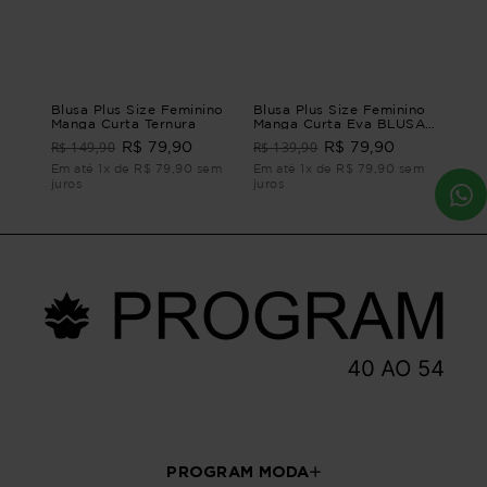
Blusa Plus Size Feminino
Blusa Plus Size Feminino
Manga Curta Ternura
Manga Curta Eva BLUSA
MANGA CURTA EVA Azul
R$ 149,90
R$ 139,90
R$ 79,90
R$ 79,90
G2 - 50
Em até 1x de R$ 79,90 sem
Em até 1x de R$ 79,90 sem
juros
juros