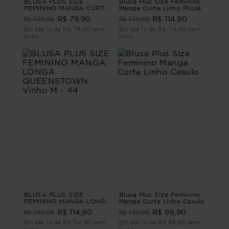
BLUSA PLUS SIZE
Blusa Plus Size Feminino
FEMININO MANGA CURTA
Manga Curta Linho Plissê
MOSCATO Marrom G2
R$ 179,90
R$ 179,90
R$ 79,90
R$ 114,90
Em até 1x de R$ 79,90 sem
Em até 1x de R$ 114,90 sem
juros
juros
BLUSA PLUS SIZE
Blusa Plus Size Feminino
FEMININO MANGA LONGA
Manga Curta Linho Casulo
QUEENSTOWN Vinho M -
R$ 169,90
R$ 159,90
R$ 114,90
R$ 99,90
44
Em até 1x de R$ 114,90 sem
Em até 1x de R$ 99,90 sem