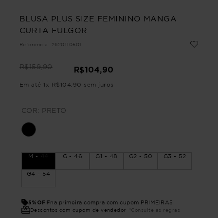
BLUSA PLUS SIZE FEMININO MANGA
CURTA FULGOR
Referência
:
2620110501
R$
159
,
90
R$
104
,
90
Em até
1
x
R$
104
,
90
sem juros
COR:
PRETO
M - 44
G - 46
G1 - 48
G2 - 50
G3 - 52
G4 - 54
5%OFF
na primeira compra com cupom PRIMEIRA5
Descontos com cupom de vendedor
*Consulte as regras