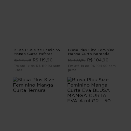
Blusa Plus Size Feminino
Blusa Plus Size Feminino
Manga Curta Esferas
Manga Curta Bordada
Lazio BLUSA PLUS SIZE
R$ 179,90
R$ 199,90
R$ 119,90
R$ 104,90
FEMININO MANGA CURTA
LAZIO G4
Em até 1x de R$ 119,90 sem
Em até 1x de R$ 104,90 sem
juros
juros