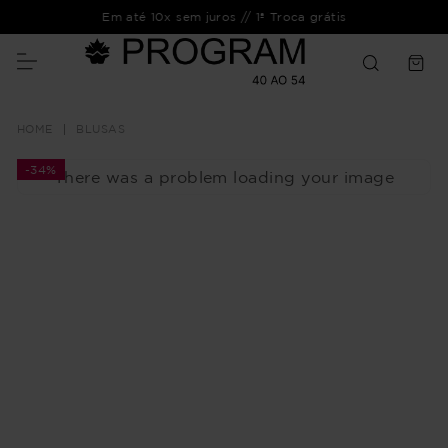
Em até 10x sem juros // 1ª Troca grátis
BLUSAS
-
34%
There was a problem loading your image