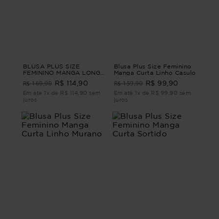
BLUSA PLUS SIZE
Blusa Plus Size Feminino
FEMININO MANGA LONGA
Manga Curta Linho Casulo
QUEENSTOWN Vinho G4
R$ 169,90
R$ 159,90
R$ 114,90
R$ 99,90
- 54
Em até 1x de R$ 114,90 sem
Em até 1x de R$ 99,90 sem
juros
juros