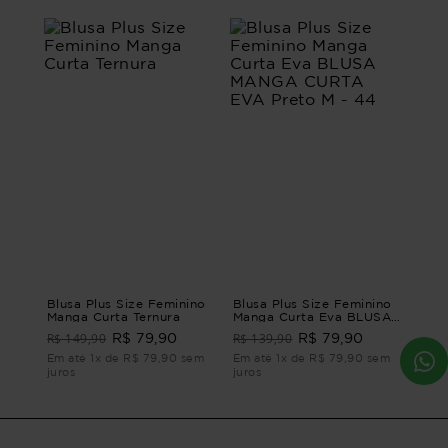
Blusa Plus Size Feminino
Blusa Plus Size Feminino
Manga Curta Ternura
Manga Curta Eva BLUSA
MANGA CURTA EVA
R$ 149,90
R$ 139,90
R$ 79,90
R$ 79,90
Preto M - 44
Em até 1x de R$ 79,90 sem
Em até 1x de R$ 79,90 sem
juros
juros