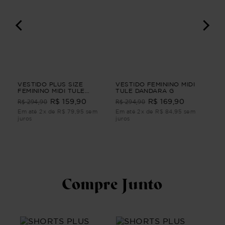
VESTIDO PLUS SIZE
VESTIDO FEMININO MIDI
VES
A
FEMININO MIDI TULE
TULE DANDARA G
PE
CLARIDADE Azul G
FEM
R$ 294,90
R$ 294,90
R$ 159,90
R$ 169,90
R$
Em até 2x de R$ 79,95 sem
Em até 2x de R$ 84,95 sem
Em 
juros
juros
juro
Compre Junto