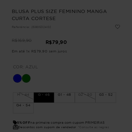
BLUSA PLUS SIZE FEMININO MANGA
CURTA CORTESE
Referência
:
2590532402
R$
169
,
90
R$
79
,
90
Em até
1
x
R$
79
,
90
sem juros
COR:
AZUL
M - 44
G - 46
G1 - 48
G2 - 50
G3 - 52
G4 - 54
5%OFF
na primeira compra com cupom PRIMEIRA5
Descontos com cupom de vendedor
*Consulte as regras