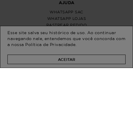
Esse site salva seu histórico de uso. Ao continuar
navegando nele, entendemos que você concorda com
a nossa
Política de Privacidade
.
ACEITAR
PROGRAM MODA
ATENDIMENTO
POLÍTICAS