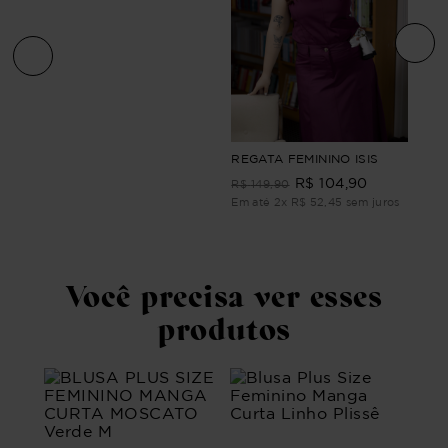
CAR
REGATA FEMININO ISIS
SIZ
R$
104
,
90
LON
R$
149
,
90
R$
Em até
2
x
R$
52
,
45
sem juros
ros
Em 
Você precisa ver esses
produtos