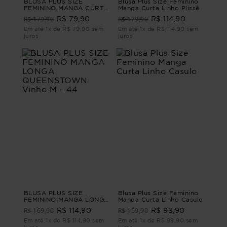
BLUSA PLUS SIZE
Blusa Plus Size Feminino
FEMININO MANGA CURTA
Manga Curta Linho Plissê
MOSCATO Verde M
R$ 179,90
R$ 179,90
R$ 79,90
R$ 114,90
Em até 1x de R$ 79,90 sem
Em até 1x de R$ 114,90 sem
juros
juros
BLUSA PLUS SIZE
Blusa Plus Size Feminino
FEMININO MANGA LONGA
Manga Curta Linho Casulo
QUEENSTOWN Vinho M -
R$ 169,90
R$ 159,90
R$ 114,90
R$ 99,90
44
Em até 1x de R$ 114,90 sem
Em até 1x de R$ 99,90 sem