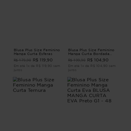
Blusa Plus Size Feminino
Blusa Plus Size Feminino
Manga Curta Esferas
Manga Curta Bordada
Lazio BLUSA PLUS SIZE
R$ 179,90
R$ 199,90
R$ 119,90
R$ 104,90
FEMININO MANGA CURTA
LAZIO G3
Em até 1x de R$ 119,90 sem
Em até 1x de R$ 104,90 sem
juros
juros