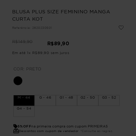
BLUSA PLUS SIZE FEMININO MANGA
CURTA KOT
Referência
:
2620230501
R$
149
,
90
R$
89
,
90
Em até
1
x
R$
89
,
90
sem juros
COR:
PRETO
M - 44
G - 46
G1 - 48
G2 - 50
G3 - 52
G4 - 54
5%OFF
na primeira compra com cupom PRIMEIRA5
Descontos com cupom de vendedor
*Consulte as regras