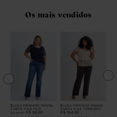
Os mais vendidos
BLU
BLUSA FEMININO MANGA
BLUSA FEMININO MANGA
TA
CUR
CURTA TULE FILÓ
CURTA TULE TERRÁRIO
R$
R$
69
,
90
R$
164
,
90
R$
99
,
90