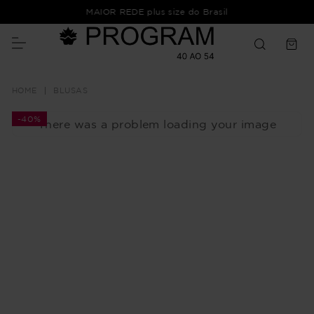
MAIOR REDE plus size do Brasil
BLUSAS
-
40%
There was a problem loading your image