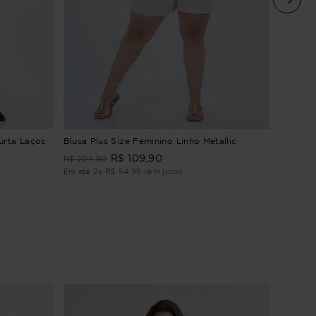
Blusa P
urta Laços
Blusa Plus Size Feminino Linho Metallic
R$
109
,
90
R$
164
,
9
R$
204
,
90
Em até
1
Em até
2
x
R$
54
,
95
sem juros