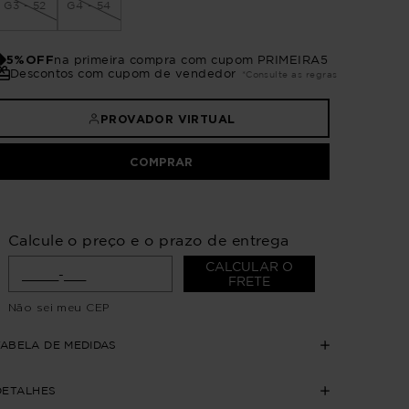
G3 - 52
G4 - 54
5%OFF
na primeira compra com cupom PRIMEIRA5
Descontos com cupom de vendedor
*Consulte as regras
PROVADOR VIRTUAL
COMPRAR
Calcule o preço e o prazo de entrega
CALCULAR O
FRETE
Não sei meu CEP
TABELA DE MEDIDAS
DETALHES