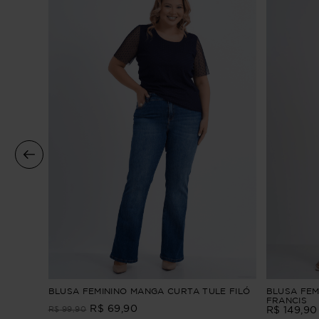
NO
BLUSA FEMININO MANGA CURTA TULE FILÓ
BLUSA FEM
FRANCIS
R$
69
,
90
R$
99
,
90
R$
149
,
90