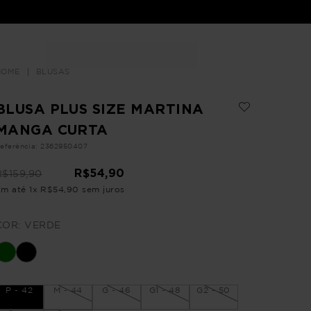
Buscar
LOJAS
BLUSAS
BLUSA PLUS SIZE MARTINA
MANGA CURTA
eferência
:
2362950407
R$
54
,
90
R$
159
,
90
Em até
1
x
R$
54
,
90
sem juros
COR:
VERDE
P - 42
M - 44
G - 46
G1 - 48
G2 - 50