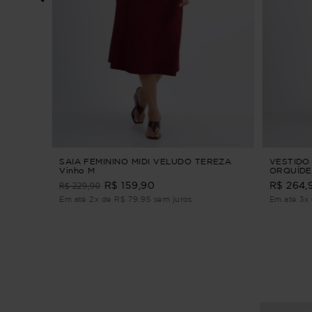
ORDADO
 3/4
SAIA FEMININO MIDI VELUDO TEREZA
VESTIDO 
Vinho M
ORQUÍDE
ALFAIATA
R$ 229,90
R$ 159,90
R$ 264,
Em até 2x de R$ 79,95 sem juros
Em até 3x