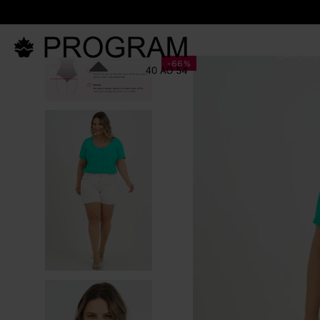
LANÇAM
-
66%