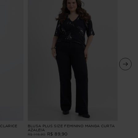
BLUSA 
 CLARICE
BLUSA PLUS SIZE FEMININO MANGA CURTA
GUITAR
AZALEIA
R$
89
,
90
R$
159
,
9
R$
149
,
90