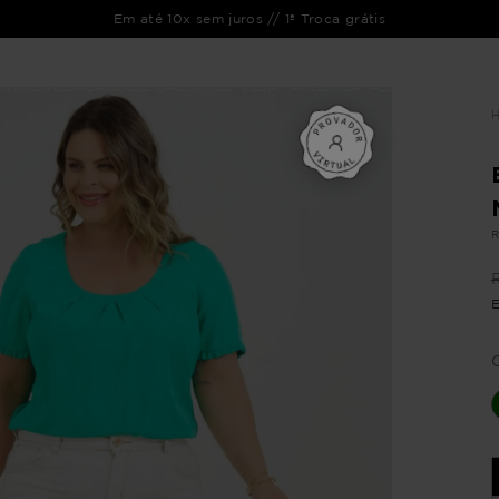
Em até 10x sem juros // 1ª Troca grátis
ENTO
LIQUIDAÇÃO
COLEÇÃO
OUTLET
VEJA TAMBÉM
CATÁLOGOS
R