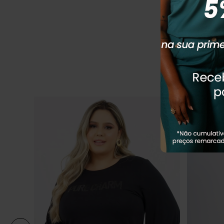
R
R$
169
,
90
Em até
1
x
R$
Q