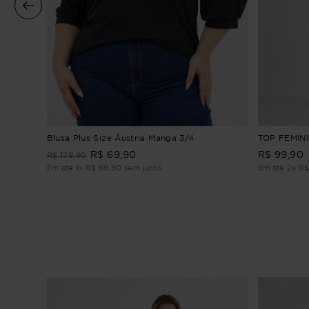
Blusa Plus Size Áustria Manga 3/4
TOP FEMIN
R$
69
,
90
R$
99
,
90
R$
179
,
90
Em até
1
x
R$
69
,
90
sem juros
Em até
2
x
R