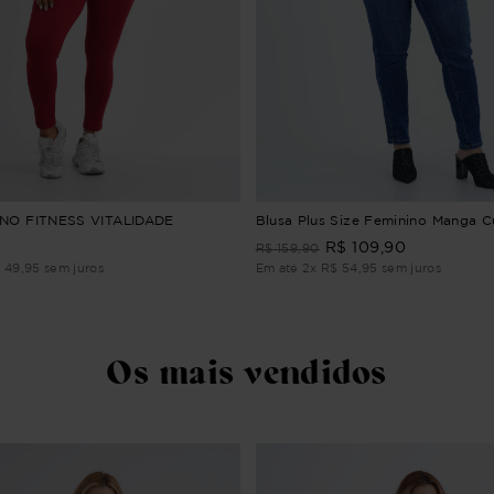
INO FITNESS VITALIDADE
Blusa Plus Size Feminino Manga C
R$
109
,
90
R$
159
,
90
$
49
,
95
sem juros
Em até
2
x
R$
54
,
95
sem juros
Os mais vendidos