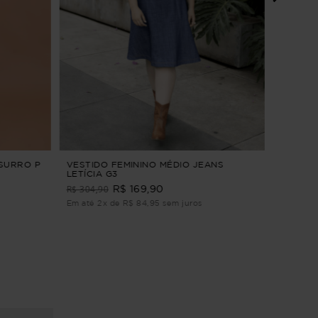
CAMISA
XADREZ
MANGA 
R$ 229
Em até 3
SSURRO P
VESTIDO FEMININO MÉDIO JEANS
LETÍCIA G3
R$ 304,90
R$ 169,90
Em até 2x de R$ 84,95 sem juros