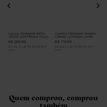
CALÇA FEMININO RETA
CAMISA FEMININO MANGA
SAI
A
JEANS HORTÊNSIA CALÇA
LONGA LISTRADA LIVRE
VE
FEMININO RETA JEANS M
Vermelho G1
R$ 
R$ 269,90
R$ 179,90
Em até 3x de R$ 89,96 sem
Em até 2x de R$ 89,95 sem
Em 
juros
juros
juro
Quem comprou, comprou
também