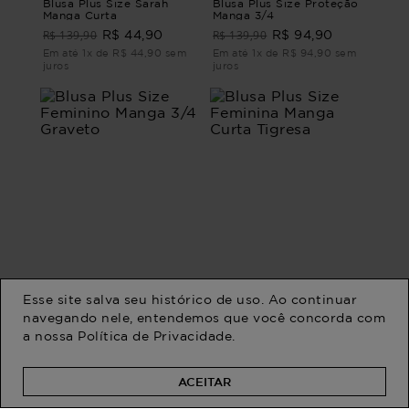
Blusa Plus Size Sarah
Blusa Plus Size Proteção
Manga Curta
Manga 3/4
R$ 139,90
R$ 139,90
R$ 44,90
R$ 94,90
Em até 1x de R$ 44,90 sem
Em até 1x de R$ 94,90 sem
juros
juros
Esse site salva seu histórico de uso. Ao continuar
navegando nele, entendemos que você concorda com
a nossa
Política de Privacidade
.
Blusa Plus Size Feminino
Blusa Plus Size Feminina
Manga 3/4 Graveto
Manga Curta Tigresa
R$ 179,90
R$ 139,90
R$ 79,90
R$ 84,90
ACEITAR
Em até 1x de R$ 79,90 sem
Em até 1x de R$ 84,90 sem