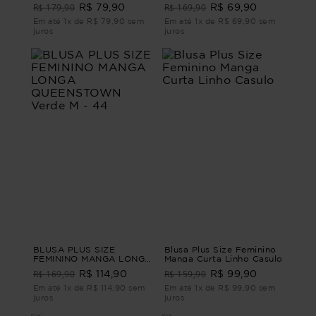
MOSCATO Marrom G2
R$ 179,90
R$ 169,90
R$ 79,90
R$ 69,90
Em até 1x de R$ 79,90 sem
Em até 1x de R$ 69,90 sem
juros
juros
BLUSA PLUS SIZE
Blusa Plus Size Feminino
FEMININO MANGA LONGA
Manga Curta Linho Casulo
QUEENSTOWN Verde M -
R$ 169,90
R$ 159,90
R$ 114,90
R$ 99,90
44
Em até 1x de R$ 114,90 sem
Em até 1x de R$ 99,90 sem
juros
juros