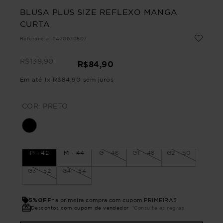
BLUSA PLUS SIZE REFLEXO MANGA
CURTA
Referência
:
2470670507
R$
139
,
90
R$
84
,
90
Em até
1
x
R$
84
,
90
sem juros
COR:
PRETO
P - 42
M - 44
G - 46
G1 - 48
G2 - 50
G3 - 52
G4 - 54
5%OFF
na primeira compra com cupom PRIMEIRA5
Descontos com cupom de vendedor
*Consulte as regras