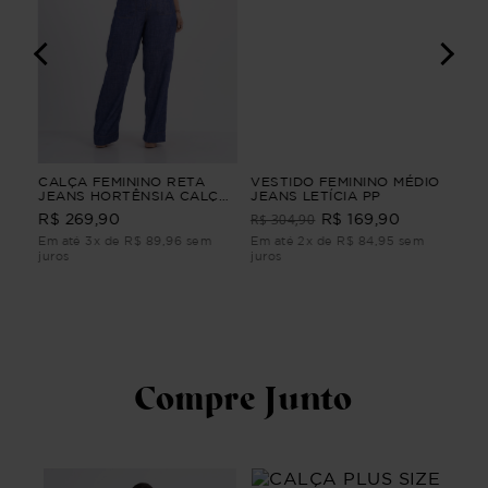
GA
CALÇA FEMININO RETA
VESTIDO FEMININO MÉDIO
VES
JEANS HORTÊNSIA CALÇA
JEANS LETÍCIA PP
FEM
FEMININO RETA JEANS M
CLA
R$ 304,90
R$ 
R$ 269,90
R$ 169,90
Em até 3x de R$ 89,96 sem
Em até 2x de R$ 84,95 sem
Em 
juros
juros
juro
Compre Junto