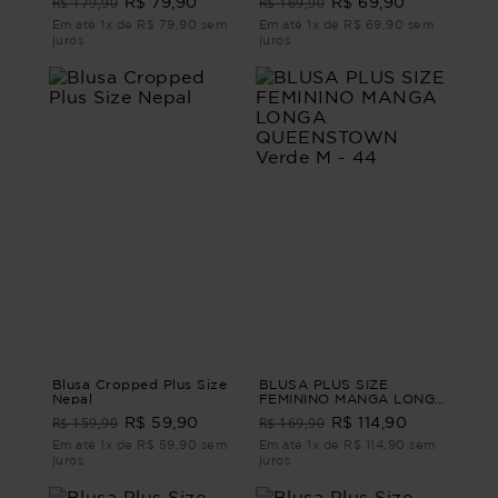
R$ 179,90
R$ 169,90
R$ 79,90
R$ 69,90
Em até 1x de R$ 79,90 sem
Em até 1x de R$ 69,90 sem
juros
juros
Blusa Cropped Plus Size
BLUSA PLUS SIZE
Nepal
FEMININO MANGA LONGA
QUEENSTOWN Verde M -
R$ 159,90
R$ 169,90
R$ 59,90
R$ 114,90
44
Em até 1x de R$ 59,90 sem
Em até 1x de R$ 114,90 sem
juros
juros