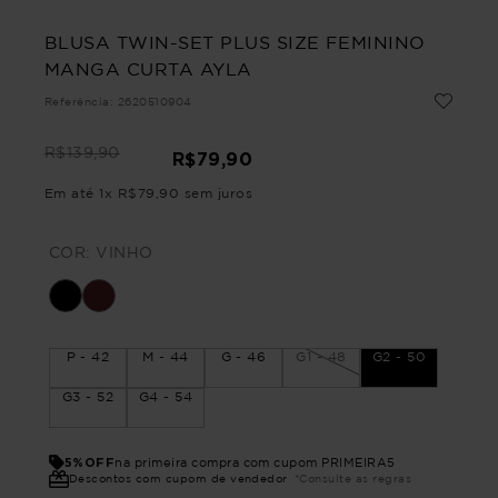
BLUSA TWIN-SET PLUS SIZE FEMININO
MANGA CURTA AYLA
Referência
:
2620510904
R$
139
,
90
R$
79
,
90
Em até
1
x
R$
79
,
90
sem juros
COR:
VINHO
P - 42
M - 44
G - 46
G1 - 48
G2 - 50
G3 - 52
G4 - 54
5%OFF
na primeira compra com cupom PRIMEIRA5
Descontos com cupom de vendedor
*Consulte as regras