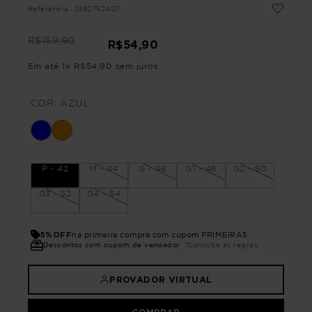
Referência
:
2362752407
R$
159
,
90
R$
54
,
90
Em até
1
x
R$
54
,
90
sem juros
COR:
AZUL
P - 42
M - 44
G - 46
G1 - 48
G2 - 50
G3 - 52
G4 - 54
5%OFF
na primeira compra com cupom PRIMEIRA5
Descontos com cupom de vendedor
*Consulte as regras
PROVADOR VIRTUAL