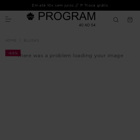
Em até 10x sem juros // 1ª Troca grátis
BLUSAS
-
66%
There was a problem loading your image