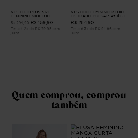
A
VESTIDO PLUS SIZE
VESTIDO FEMININO MÉDIO
VES
FEMININO MIDI TULE
LISTRADO PULSAR Azul G1
TU
A
CLARIDADE Azul G4
R$ 294,90
R$ 
R$ 159,90
R$ 284,90
G4
Em até 2x de R$ 79,95 sem
Em até 3x de R$ 94,96 sem
Em 
juros
juros
juro
Quem comprou, comprou
também