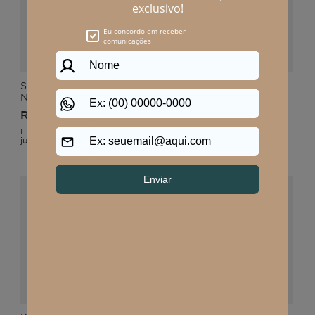
SAIA FEMININO MIDI
BLUSA FEMININO
NÉVOA
MANGA CURTA NÉVOA
R$
199
,
90
R$
174
,
90
Em até
2
x
R$
99
,
95
sem
Em até
2
x
R$
87
,
45
sem
juros
juros