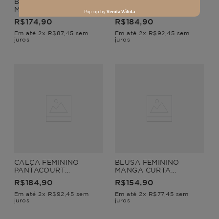
BLUSA FEMININO
CALÇA FEMININO
MANGA CURTA NÉVOA
PANTACOURT
SAGRADO
R$
174
,
90
R$
184
,
90
Em até
2
x
R$
87
,
45
sem
Em até
2
x
R$
92
,
45
sem
juros
juros
CALÇA FEMININO
BLUSA FEMININO
PANTACOURT
MANGA CURTA
SAGRADO
SAGRADO
R$
184
,
90
R$
154
,
90
Em até
2
x
R$
92
,
45
sem
Em até
2
x
R$
77
,
45
sem
juros
juros