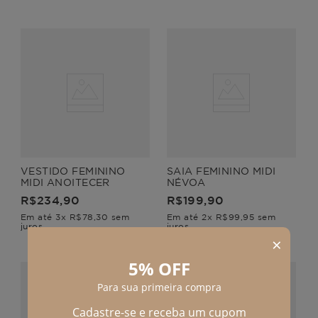
VESTIDO FEMININO
SAIA FEMININO MIDI
MIDI ANOITECER
NÉVOA
R$
234
,
90
R$
199
,
90
Em até
3
x
R$
78
,
30
sem
Em até
2
x
R$
99
,
95
sem
juros
juros