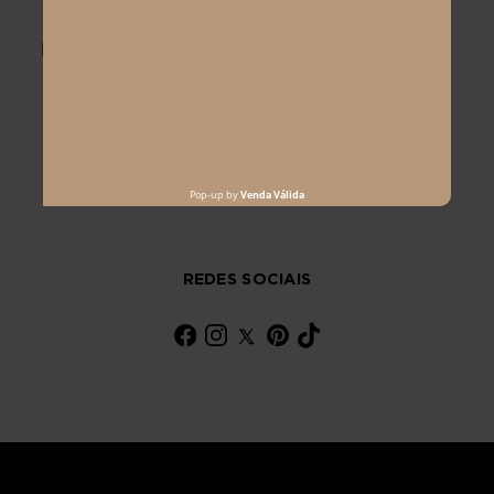
calças versáteis, camisas, blusas, shorts e
bermudas para diversas ocasiões. Cada peça
é desenhada para celebrar a sua silhueta,
garantindo elegância e conforto máximos.
Descubra os looks que realçam a sua beleza,
do tamanho 42 ao 54 e eleve seu estilo
pessoal com nossa seleção especial.
REDES SOCIAIS