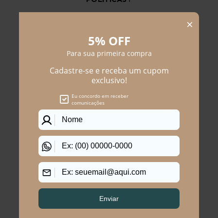
CENTRAL DE ATENDIMENTO
(11) 2291-3340 | (11)2618-5717
(11)99483-9760
AJUDA
WHATSAPP SAC
WHATSAPP LOJAS
RASTREAR PEDIDO
SOLICITE SUA TROCA
PERGUNTAS FREQUENTES
Na Program Moda, a moda plus size
feminina brilha com estilo único. Somos
especialistas em moda feminina plus size e
oferecemos desde vestidos elegantes a
casacos e jaquetas sofisticadas, além de