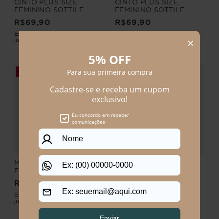
CINTO PLUS SIZE
CINTO PLUS SIZE
FEMININO SOTTILE
FEMININO SOTTILE
R$
69
,
90
R$
69
,
90
Em até
1
x
R$
69
,
90
sem
Em até
1
x
R$
69
,
90
sem
juros
juros
-
10%
-
10%
MAIÔ PLUS SIZE
MAIÔ PLUS SIZE
FEMININO LAÇO
FEMININO LAÇO
MIGGIANO
MIGGIANO
R$
269
,
90
R$
269
,
90
R$
299
,
90
R$
299
,
90
Em até
3
x
R$
89
,
96
sem
Em até
3
x
R$
89
,
96
sem
juros
juros