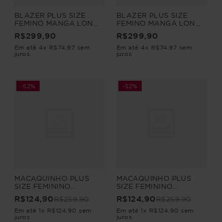
BLAZER PLUS SIZE
BLAZER PLUS SIZE
FEMINO MANGA LONGA
FEMINO MANGA LONGA
ALFAIATARIA
ALFAIATARIA
R$
299
,
90
R$
299
,
90
BERGAMO
BERGAMO
Em até
4
x
R$
74
,
97
sem
Em até
4
x
R$
74
,
97
sem
juros
juros
-
52%
-
52%
MACAQUINHO PLUS
MACAQUINHO PLUS
SIZE FEMININO
SIZE FEMININO
CORTESE
CORTESE
R$
124
,
90
R$
124
,
90
R$
259
,
90
R$
259
,
90
Em até
1
x
R$
124
,
90
sem
Em até
1
x
R$
124
,
90
sem
juros
juros