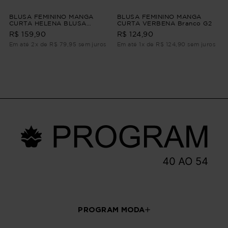
BLUSA FEMININO MANGA
BLUSA FEMININO MANGA
CURTA HELENA BLUSA
CURTA VERBENA Branco G2
FEMININO MANGA CURTA
R$ 159,90
R$ 124,90
Preto P
Em até 2x de R$ 79,95 sem juros
Em até 1x de R$ 124,90 sem juros
PROGRAM MODA