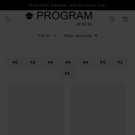
Troque em qualquer uma de nossas lojas
Filtrar
Mais recentes
40
42
44
46
48
50
52
54