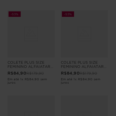
-
53%
-
53%
COLETE PLUS SIZE
COLETE PLUS SIZE
FEMININO ALFAIATARIA
FEMININO ALFAIATARIA
SENSIBILE
SENSIBILE
R$
84
,
90
R$
84
,
90
R$
179
,
90
R$
179
,
90
Em até
1
x
R$
84
,
90
sem
Em até
1
x
R$
84
,
90
sem
juros
juros